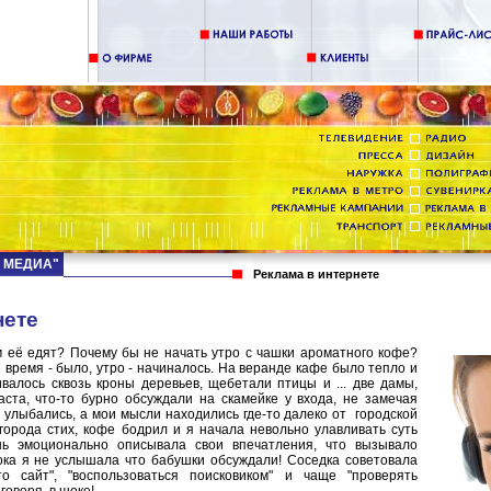
Д МЕДИА"
Реклама в интернете
нете
м её едят? Почему бы не начать утро с чашки ароматного кофе?
 время - было, утро - начиналось. На веранде кафе было тепло и
валось сквозь кроны деревьев, щебетали птицы и ... две дамы,
аста, что-то бурно обсуждали на скамейке у входа, не замечая
и улыбались, а мои мысли находились где-то далеко от городской
города стих, кофе бодрил и я начала невольно улавливать суть
нь эмоционально описывала свои впечатления, что вызывало
пока я не услышала что бабушки обсуждали! Соседка советовала
то сайт", "воспользоваться поисковиком" и чаще "проверять