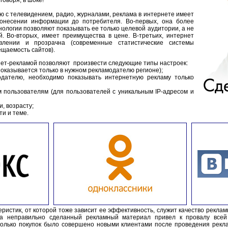
говоря, в шоке!
ю с телевидением, радио, журналами, реклама в интернете имеет
онесении информации до потребителя. Во-первых, она более
хнологии позволяют показывать ее только целевой аудитории, а не
. Во-вторых, имеет преимущества в цене. В-третьих, интернет
влении и прозрачна (современные статистические системы
щаемость сайтов).
ет-рекламой позволяют произвести следующие типы настроек:
показывается только в нужном рекламодателю регионе);
одателю, необходимо показывать интернетную рекламу только
м пользователям (для пользователей с уникальным IP-адресом и
, возрасту;
ти и теме.
ристик, от которой тоже зависит ее эффективность, служит качество реклам
да неправильно сделанный рекламный материал привел к провалу всей
колько покупок было совершено новыми клиентами после проведения рекла