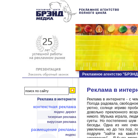
Рекламное агентство "БРЭН
Реклама в интер
Реклама в интернете
Реклама в интернете - с че
Погода радовала, свободное
контекстная реклама
уютно, солнце игриво проби
яндекс директ
довольно преклонного возр
никого. Музыка играла, люд
тизерная реклама
суеты. Но постепенно шум 
вирусная реклама
беседы. Одна из них оче
размещение рекламы
умиление, но до тех пор, 
подруге "зайти на какой-
яндекс