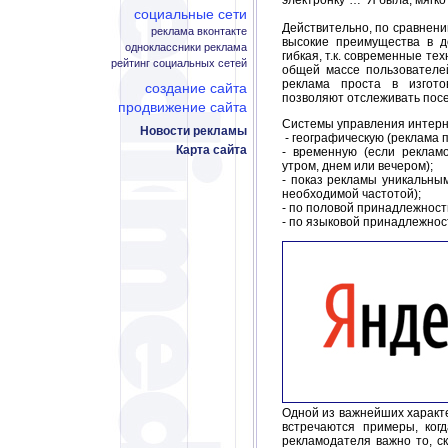
электронку"… Я была, мягко 
социальные сети
Действительно, по сравнени
реклама вконтакте
высокие преимущества в д
одноклассники реклама
гибкая, т.к. современные те
рейтинг социальных сетей
общей массе пользователей
реклама проста в изгото
создание сайта
позволяют отслеживать посе
продвижение сайта
Системы управления интерн
Новости рекламы
- географическую (реклама 
Карта сайта
- временную (если реклам
утром, днем или вечером);
- показ рекламы уникальны
необходимой частотой);
- по половой принадлежности
- по языковой принадлежнос
Одной из важнейших характе
встречаются примеры, ког
рекламодателя важно то, с