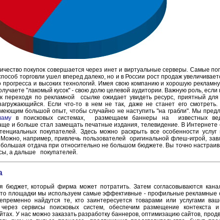
личество покупок совершается через инет и виртуальные серверы. Самые по
пособ торговли ушел вперед далеко, но и в России рост продаж увеличиваетс
о прогресса и высоких технологий. Имея свою компанию и хорошую рекламну
получаете "лакомый кусок" - свою долю целевой аудитории. Важную роль, если
к переходя по рекламной ссылке ожидает увидеть ресурс, приятный для 
агружающийся. Если что-то в нем не так, даже не станет его смотреть
меющим большой опыт, чтобы случайно не наступить "на грабли". Мы пред
ламу
в поисковых системах, размещаем баннеры на известных вед
аще и больше стал замещать печатные издания, телевидение. В Интернете
тенциальных покупателей. Здесь можно раскрыть все особенности услуг
 Можно, например, привлечь пользователей оригинальной флеш-игрой, зав
 большая отдача при относительно не большом бюджете. Вы точно настраив
сы, а дальше покупателей.
а
ся бюджет, который фирма может потратить. Затем согласовываются кан
 что площадки мы используем самые эффективные - профильные рекламные 
епременно найдутся те, кто заинтересуется товарами или услугами в
через сервисы поисковых систем, обеспечим размещение контекста 
йтах. У нас можно заказать разработку баннеров, оптимизацию сайтов, прод