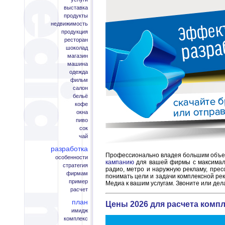
выставка
продукты
недвижимость
продукция
ресторан
шоколад
магазин
машина
одежда
фильм
салон
бельё
кофе
окна
пиво
сок
чай
разработка
Профессионально владея большим объе
особенности
кампанию
для вашей фирмы с максималь
стратегия
радио, метро и наружную рекламу, прес
фирмам
понимать цели и задачи комплексной ре
пример
Медиа к вашим услугам. Звоните или дел
расчет
план
Цены 2026 для расчета комп
имидж
комплекс