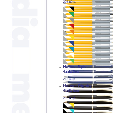
205.80 р.
Hauser
Epic
4201
New
213.43 р.
Hauser
Dignity
4001
New
265.85 р.