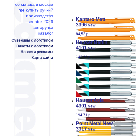
лет на рынке, Senator зарекомендова
со склада в москве
стандартам качества.
где купить ручки?
производство
Kantaro
Matt
senator 2026
3396
New
авторучки
каталог
84,52 р.
Сувениры с логотипом
Hauser
Berlin
Пакеты с логотипом
4101
New
Новости рекламы
142.29 р.
Карта сайта
Hauser
Axis
4301
New
194.71 р.
Point
Metal New
3317
New