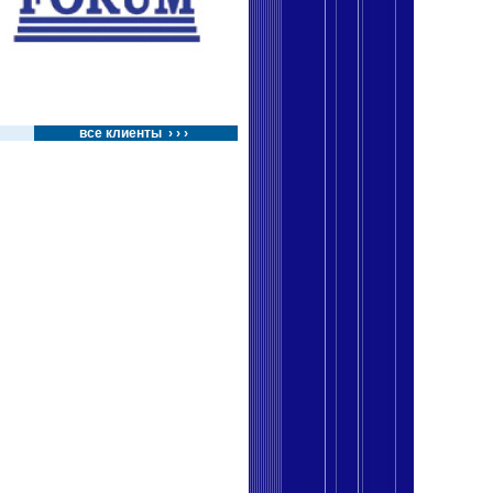
все клиенты › › ›